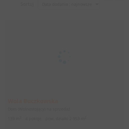
Sortuj
Wola Buczkowska
Dom (Wolnostojący) na sprzedaż
2
2
139 m
4 pokoje
pow. działki 2 953 m