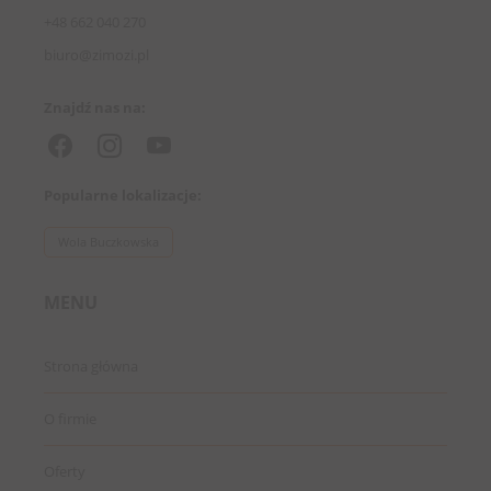
+48 662 040 270
biuro@zimozi.pl
Znajdź nas na:
Popularne lokalizacje:
Wola Buczkowska
MENU
Strona główna
O firmie
Oferty